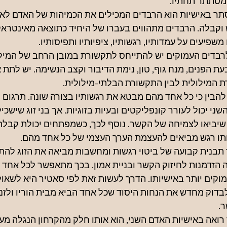
מסתתר תחתיו.
ר באישיות הוא הרבדים המכילים את הכמיהות של האדם לאהבה
 וקבלה. הרבדים מתהווים בעברו של היחיד כתוצאה מאינטרא
משפיעים על עמדותיו, רגשותיו, ציפיותיו ותפיסותיו.
לרבדים העמוקים יש להתייחס לתקשורת במובן הרחב של המילה.
ת הפנים, מנח גוף, טון, נימת הדיבור וקצב הנשימה. יש לתת
ת המילולית לבין התקשורת הבלתי-מילולית.
 להבין כי כל אחד מהם מבטא את רגשותיו בצורה שונה. תרגום 
השני יכול לעורר קונפליקטים ובעיות בזוגיות. אך בני זוג שישכי
 שיביאו לצמיחה של הקשר. נוסף לכך, כשמפתחים יכולת קבלה 
ותו רגש מביאים להעצמת הערך העצמי של כל אחד מהם.
תבנית קבועה של ביטוי רגשות ומחשבות מביאה את הזוג להתפת
הזדמנות לחיזוק הקשר ובניית אמון. בכך מתאפשר לכל אחד מ
קים יותר באישיותו. הדרך לעשות זאת לפי סאטיר היא לשאול ש
בדוק מחדש את הנחות היסוד שכל אחד הביא מבית הוריו ולזנו
.
ואה באישיות האדם השני, הוא אותו חלק מהקרחון הנגלה מעל