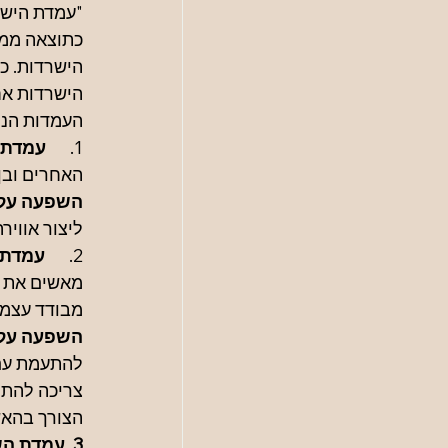
"עמדת הישר
כתוצאה ממפ
הישרדות. כו
הישרדות אח
העמדות הנוצ
1.      
עמדת 
האחרים ובן
השפעה על ה
ליצור אוויר
2.      
עמדת 
מאשים את ה
מבודד עצמו
השפעה על ה
להתעמת עם ה
צריכה להתנ
הצורך בהא
3. עמדת השכלתני