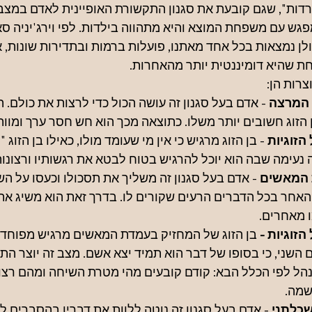
דות", שגם קובעת את סגנון התקשורת האופיינית לאדם במצבי
גש עם משפחת המוצא והיא מתהווה בילדות. לפי וירג'יניה סא
לן נמצאות בכל אחד מאתנו, פועלות ברמות ובתדירות שונות, 
ת שהיא דומיננטית יותר מהאחרות.
רות הן:
המרצה 
- אדם בעל סגנון זה עושה הכול כדי לרצות את כולם. 
 הזוג חשובים יותר משלו. כתוצאה מכך הוא חש חסר ערך ומוו
זוגיות 
- בן הזוג מרגיש כי אין מי שעומד מולו, כאילו בן הזוג 
ה נעימה שבה הוא יוכל להרגיש בטוח לבטא את רגשותיו ורצונותי
המאשים
 - אדם בעל סגנון זה משליך את תסכולו וכעסו על השני
אחר בכל הדברים הרעים שקורים לו. בדרך זאת הוא משיג את ר
 מאחרים.
זוגיות - 
בן הזוג של המחזיק בעמדת המאשים מרגיש מפוחד ו
שני, כי בסופו של דבר הוא תמיד יצא אשם. מצב זה יוצר התרח
הל לפי הכלל הבא: קודם קובעים מהי מטרת השיחה ומהם רצונו
שמה.
 - אדם בעל סגנון זה נוטה ללוות את דבריו בהסברים לוג