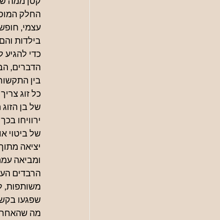
קטן ממה ש
החלק המוסת
עצמי, חופש
בילדות והם 
כדי להגיע 
הדברים, הבע
בין התקשור
כל זוג צריך
של בן הזוג 
ירוויחו בכך
של ביטוי א
יציאה מתוך 
ומביאה עמה 
הרבדים העמו
משותפות, ל
שפגעו בקשר
מה שהאחר ר