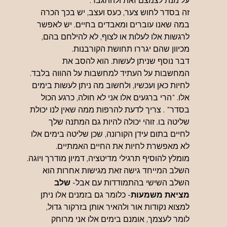
על מנת לצמצם זאת ולהתגבר.
זה בסדר לחוש צער, כעס ועצב, יש בכך הכרה 
במה שאנו עוברים ומאבדים בחיים. יש לאפשר 
לרגשות אלו לעלות או לצוף, לא להילחם בהם, 
מכיוון שהם יגררו תחושת הקורבנות.
דבר נוסף שניתן לעשות. הוא להסב את 
המחשבות על העתיד למחשבות על ההווה בלבד. 
לחיות כאן ועכשיו, ולחשוב מה ניתן לעשות בימים 
אלו. "הרי ברגעים אלו אני לא חולה, כרגע הכול 
בסדר" . צריך לדעת להרפות ממה שאין לנו יכולת 
שליטה בו. זוהי יכולה להיות גם המתנה שלך 
לחיים בתום עידן הקורונה, שכן שליטה בימים אלו 
לא מאפשרת לחיות את החיים האמתיים.
מומלץ להוסיף תרגילי מדיטציה, דמיון מודרך ויוגה.
השלב המייחד גישה זאת מגישות אחרות הוא 
השלב השישי בהתמודדות עם אבל- 
שלב 
מציאת משמעות
- כלומר גם בזמנים אלו ניתן 
למצוא נקודות אור ולהאיר אותן בזרקור גדול, 
לומר לעצמך, אומנם בימים אלו אני מרוחק 