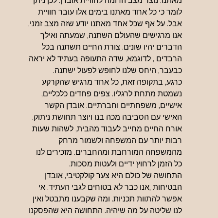
מאתנו. נוצר מצב הדומה לחוויית אובדן. לכן ניתן 
לומר כי כל אחד מאתנו בימים אלו עובר חוויית 
אבל. על אף שכל אחד מאתנו יודע שזה מצב זמני, 
אנו מרגישים שהעולם השתנה, שמעתה ואילך 
הדברים יהיו שונים. צורת החיים תשתנה בכל 
הרבדים , לדוגמא, שדה התעופה בעתיד לא יראה 
כבעבר, היחס שלנו לחופש לפעול ישתנה. 
כרגע, בתקופה זאת, כל אחד מרגיש שהקרקע 
נשמטת מתחת לרגליו. צפים פחדים כלכליים, 
אישיים, משפחתיים וחברתיים. אובדן הקשר 
האישי עם הסביבה מכה בנו ויוצר תחושת ניתוק. 
אורח החיים מחייב לעבוד מהבית, לשהות שעות 
רבות יותר עם המשפחה ולשמור מרחק 
מהמשפחה המורחבת ומהחברים. מזכירים לנו 
כל הזמן לרחוץ ידיים ולעטות מסכות. 
התחושה של כולם היא צער קולקטיבי, אובדן 
הבטיחות ,אנו כבר לא בטוחים לגבי העתיד. אי 
אפשר להתוות תכניות. ומה שקבענו מתבטל ואין 
לנו שליטה על מה שיהיה. התחושה היא שהפסקנו 